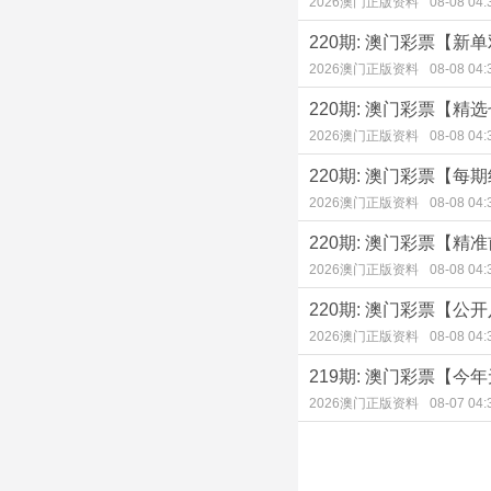
2026澳门正版资料
08-08 04:
220期: 澳门彩票【
2026澳门正版资料
08-08 04:
220期: 澳门彩票【
2026澳门正版资料
08-08 04:
220期: 澳门彩票【每
2026澳门正版资料
08-08 04:
220期: 澳门彩票【
2026澳门正版资料
08-08 04:
220期: 澳门彩票【
2026澳门正版资料
08-08 04:
219期: 澳门彩票【
2026澳门正版资料
08-07 04: