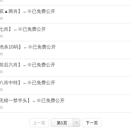
30
新单双▲两肖】←※已免费公开
30
精选七肖】←※已免费公开
30
期绝杀10码】←※已免费公开
30
精准前后六肖】←※已免费公开
30
公开八肖中特】←※已免费公开
30
今年无错一禁半头】←※已免费公开
30
上一页
第1页
下一页