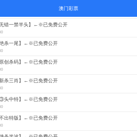
澳门彩票
今年无错一禁半头】←※已免费公开
30
每期绝杀一尾】←※已免费公开
30
最新原创杀码】←※已免费公开
30
原创新杀三肖】←※已免费公开
30
公开③头中特】←※已免费公开
30
至尊不出特版】←※已免费公开
30
每期绝杀半波】←※已免费公开