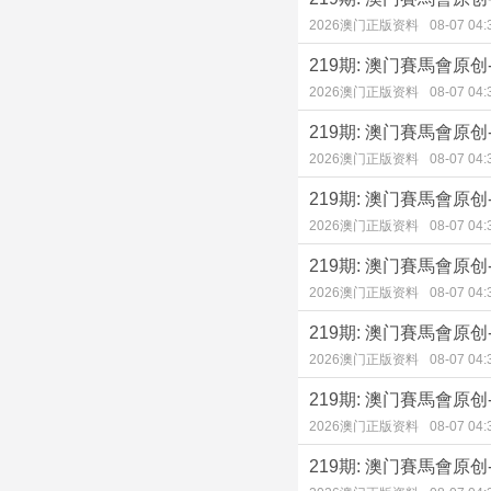
2026澳门正版资料
08-07 04:
219期: 澳门賽馬會原
2026澳门正版资料
08-07 04:
219期: 澳门賽馬會原
2026澳门正版资料
08-07 04:
219期: 澳门賽馬會原
2026澳门正版资料
08-07 04:
219期: 澳门賽馬會原
2026澳门正版资料
08-07 04:
219期: 澳门賽馬會原
2026澳门正版资料
08-07 04:
219期: 澳门賽馬會原
2026澳门正版资料
08-07 04:
219期: 澳门賽馬會原