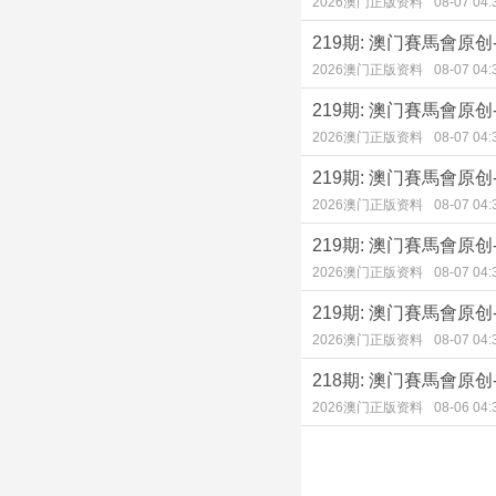
2026澳门正版资料
08-07 04:
219期: 澳门賽馬會原
2026澳门正版资料
08-07 04:
219期: 澳门賽馬會原
2026澳门正版资料
08-07 04:
219期: 澳门賽馬會原
2026澳门正版资料
08-07 04:
219期: 澳门賽馬會原
2026澳门正版资料
08-07 04:
219期: 澳门賽馬會原
2026澳门正版资料
08-07 04:
218期: 澳门賽馬會原
2026澳门正版资料
08-06 04: