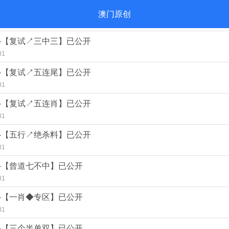
澳门原创
创-【复试↗三中三】已公开
31
创-【复试↗五连尾】已公开
31
创-【复试↗五连肖】已公开
31
创-【五行↗绝杀料】已公开
31
创-【曾道七不中】已公开
31
创-【一肖◆专区】已公开
31
创-【三个半单双】已公开