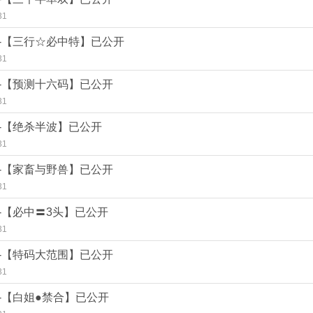
31
创-【三行☆必中特】已公开
31
创-【预测十六码】已公开
31
创-【绝杀半波】已公开
31
创-【家畜与野兽】已公开
31
创-【必中〓3头】已公开
31
创-【特码大范围】已公开
31
创-【白姐●禁合】已公开