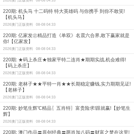
2026澳门正版资料
08-08 04:33
220期: 机头马 十二码特 特大英雄码 与你携手 到你不敢笑!
【机头马】
2026澳门正版资料
08-08 04:33
220期: 亿家发㊣精品打造《单双》名震六合界,敢下赢家就是
你!【亿家发】
2026澳门正版资料
08-08 04:33
220期: ★码上杀庄★独家平特二连肖★期期实战,机会难得!
【码上杀庄】
2026澳门正版资料
08-08 04:33
220期: 老林子★★平特一肖★★长期稳定赚钱,实力期期见证!
【老林子】
2026澳门正版资料
08-08 04:33
220期: 妙笔生辉℃精品〖五肖特〗富贵险求!跟就赢!【妙笔生
辉】
2026澳门正版资料
08-08 04:33
220期: 澳门作品〓原创经典〓两肖加八码〓财富之梦在这里!