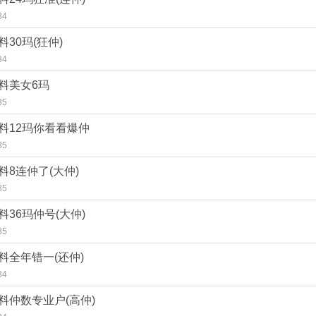
34
料30玛(狂仲)
34
来料美女6玛
35
来料12玛你看看爆仲
35
料8连仲了(大仲)
35
料36玛仲号(大仲)
35
来料全年错一(还仲)
34
来料仲数专业户(高仲)