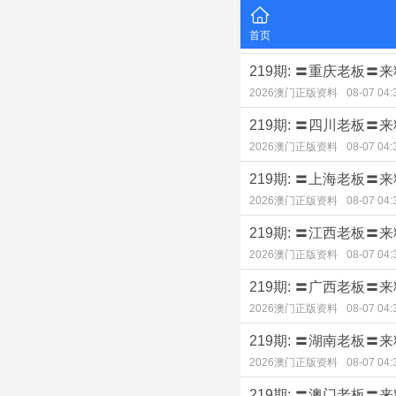
首页
219期: 〓重庆老板〓
2026澳门正版资料
08-07 04:
219期: 〓四川老板〓
2026澳门正版资料
08-07 04:
219期: 〓上海老板〓来
2026澳门正版资料
08-07 04:
219期: 〓江西老板〓来
2026澳门正版资料
08-07 04:
219期: 〓广西老板〓
2026澳门正版资料
08-07 04:
219期: 〓湖南老板〓
2026澳门正版资料
08-07 04:
219期: 〓澳门老板〓来