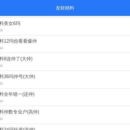
发财精料
来料美女6玛
34
来料12玛你看看爆仲
34
料8连仲了(大仲)
34
料36玛仲号(大仲)
34
来料全年错一(还仲)
34
来料仲数专业户(高仲)
34
料24玛狂准(连仲)