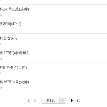
34
料24玛狂准(连仲)
34
料30玛(狂仲)
34
来料美女6玛
35
来料12玛你看看爆仲
35
料8连仲了(大仲)
35
料36玛仲号(大仲)
35
上一页
第1页
下一页