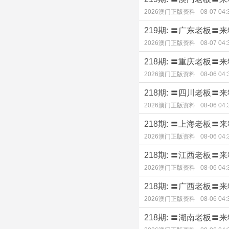
2026澳门正版资料
08-07 04:
219期: 〓广东老板〓来
2026澳门正版资料
08-07 04:
218期: 〓重庆老板〓
2026澳门正版资料
08-06 04:
218期: 〓四川老板〓
2026澳门正版资料
08-06 04:
218期: 〓上海老板〓来
2026澳门正版资料
08-06 04:
218期: 〓江西老板〓来
2026澳门正版资料
08-06 04:
218期: 〓广西老板〓
2026澳门正版资料
08-06 04:
218期: 〓湖南老板〓