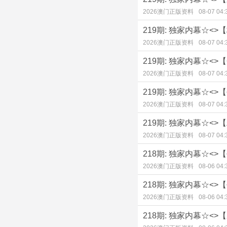
2026澳门正版资料
08-07 04:
219期: 独家内幕☆<
2026澳门正版资料
08-07 04:
219期: 独家内幕☆<>
2026澳门正版资料
08-07 04:
219期: 独家内幕☆<
2026澳门正版资料
08-07 04:
219期: 独家内幕☆<
2026澳门正版资料
08-07 04:
218期: 独家内幕☆<
2026澳门正版资料
08-06 04:
218期: 独家内幕☆<
2026澳门正版资料
08-06 04:
218期: 独家内幕☆<