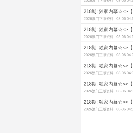
2026澳门正版资料
08-06 04:
218期: 独家内幕☆<
2026澳门正版资料
08-06 04:
218期: 独家内幕☆<
2026澳门正版资料
08-06 04:
218期: 独家内幕☆<
2026澳门正版资料
08-06 04:
218期: 独家内幕☆<
2026澳门正版资料
08-06 04:
218期: 独家内幕☆<
2026澳门正版资料
08-06 04:
218期: 独家内幕☆<>
2026澳门正版资料
08-06 04: