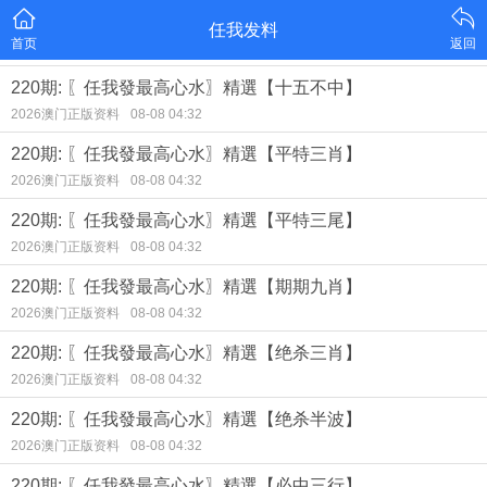
任我发料
首页
返回
220期: 〖任我發最高心水〗精選【十五不中】
2026澳门正版资料
08-08 04:32
220期: 〖任我發最高心水〗精選【平特三肖】
2026澳门正版资料
08-08 04:32
220期: 〖任我發最高心水〗精選【平特三尾】
2026澳门正版资料
08-08 04:32
220期: 〖任我發最高心水〗精選【期期九肖】
2026澳门正版资料
08-08 04:32
220期: 〖任我發最高心水〗精選【绝杀三肖】
2026澳门正版资料
08-08 04:32
220期: 〖任我發最高心水〗精選【绝杀半波】
2026澳门正版资料
08-08 04:32
220期: 〖任我發最高心水〗精選【必中三行】