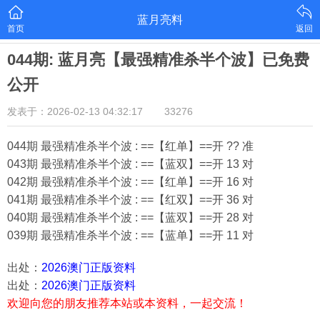
蓝月亮料
首页
返回
044期: 蓝月亮【最强精准杀半个波】已免费
公开
发表于：2026-02-13 04:32:17
33276
044期 最强精准杀半个波 : ==【红单】==开 ?? 准
043期 最强精准杀半个波 : ==【蓝双】==开 13 对
042期 最强精准杀半个波 : ==【红单】==开 16 对
041期 最强精准杀半个波 : ==【红双】==开 36 对
040期 最强精准杀半个波 : ==【蓝双】==开 28 对
039期 最强精准杀半个波 : ==【蓝单】==开 11 对
出处：
2026澳门正版资料
出处：
2026澳门正版资料
欢迎向您的朋友推荐本站或本资料，一起交流！