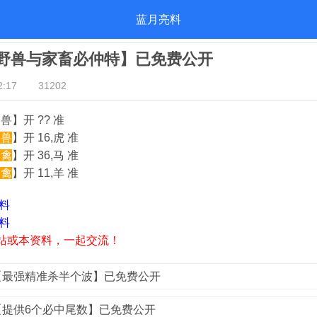
蓝月亮料
亮【野兽与家畜必仲特】已免费公开
:17
31202
兽】开 ?? 准
野兽
】开 16,虎 准
家禽
】开 36,马 准
家禽
】开 11,羊 准
资料
资料
站或本资料，一起交流！
亮【最强精准杀半个波】已免费公开
亮【提供6个必中尾数】已免费公开