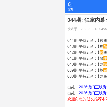
首页
044期: 独家内
发表于：2026-02-13 04:32
044期 平特五肖 :【猴鸡
043期 平特五肖 :【狗
042期 平特五肖 :【
猴
041期 平特五肖 :【鼠
040期 平特五肖 :【龙
039期 平特五肖 :【蛇
038期 平特五肖 :【龙
出处：
2026澳门正版
出处：
2026澳门正版
欢迎向您的朋友推荐本