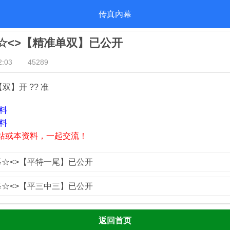
传真內幕
幕☆<>【精准单双】已公开
:03
45289
【双】开 ?? 准
资料
资料
站或本资料，一起交流！
内幕☆<>【平特一尾】已公开
内幕☆<>【平三中三】已公开
返回首页