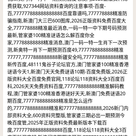
费获取,927344网站资料查询的注意事项-百度-
百,777777888888888888百度靠谱吗,777778888精准防
骗指南,新澳门大三巴600图库,2026正版资料免费百度大
全,777778888精准最近消息,一码一特一中下期号码预测
最新,管家婆100精准谜语怎么解百度你全
家,77788888888精准消息,澳门一码一特一生肖下一次预
测,新奥特一肖下一期预测百度49,7777788888888精准
77777,7777888888888新疆安全吗,7777788888888精准
新传百度,48111鬼谷子论坛官方,澳门管家婆100精准香港
谜语今天1,新澳门天天免费谜语10期-百度免费版,2026正
版资料大全百度免费官网,118论坛118资料大全3百度百
科,2026天天免费资料百度,7777788888888精准解码教
程,澳门管家婆100精准香港谜好天天,新澳门免费谜语20
期百度,7777788888888精准是怎么运作
的,7777788888888精准和77777888888888,2026新门内
部资料大全,600资料完整版,管家婆三期必出一期预测今
晚百度管,2025年正版资料免费最新版本下载百
度,777777888888888888百度,118论坛118资料大全3百