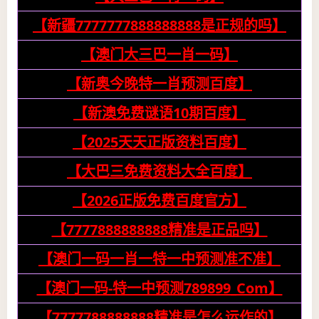
【新疆7777777888888888是正规的吗】
【澳门大三巴一肖一码】
【新奥今晚特一肖预测百度】
【新澳免费谜语10期百度】
【2025天天正版资料百度】
【大巴三免费资料大全百度】
【2026正版免费百度官方】
【7777888888888精准是正品吗】
【澳门一码一肖一特一中预测准不准】
【澳门一码-特一中预测789899_Com】
【7777788888888精准是怎么运作的】