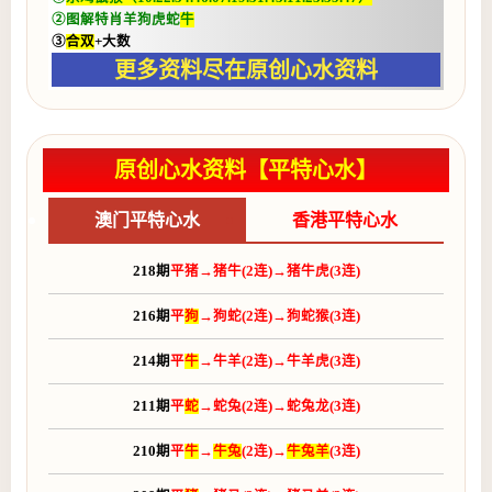
②图解特肖羊狗虎蛇
牛
③
合双
+大数
更多资料尽在原创心水资料
原创心水资料【平特心水】
澳门平特心水
香港平特心水
218期
平猪→猪牛(2连)→猪牛虎(3连)
216期
平
狗
→狗蛇(2连)→狗蛇猴(3连)
214期
平
牛
→牛羊(2连)→牛羊虎(3连)
211期
平
蛇
→蛇兔(2连)→蛇兔龙(3连)
210期
平
牛
→
牛兔
(2连)→
牛兔羊
(3连)