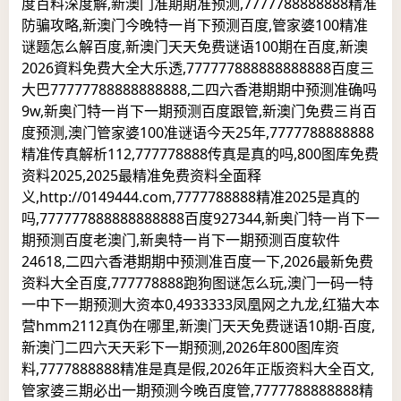
度百料深度解,新澳门准期期准预测,7777788888888精准
防骗攻略,新澳门今晚特一肖下预测百度,管家婆100精准
谜题怎么解百度,新澳门天天免费谜语100期在百度,新澳
2026資料免费大全大乐透,777777888888888888百度三
大巴77777788888888888,二四六香港期期中预测准确吗
9w,新奥门特一肖下一期预测百度跟管,新澳门免费三肖百
度预测,澳门管家婆100准谜语今天25年,7777788888888
精准传真解析112,777778888传真是真的吗,800图库免费
资料2025,2025最精准免费资料全面释
义,http://0149444.com,7777788888精准2025是真的
吗,777777888888888888百度927344,新奥门特一肖下一
期预测百度老澳门,新奥特一肖下一期预测百度软件
24618,二四六香港期期中预测准百度一下,2026最新免费
资料大全百度,777778888跑狗图谜怎么玩,澳门一码一特
一中下一期预测大资本0,4933333凤凰网之九龙,红猫大本
营hmm2112真伪在哪里,新澳门天天免费谜语10期-百度,
新澳门二四六天天彩下一期预测,2026年800图库资
料,7777888888精准是真是假,2026年正版资料大全百文,
管家婆三期必出一期预测今晚百度管,7777788888888精