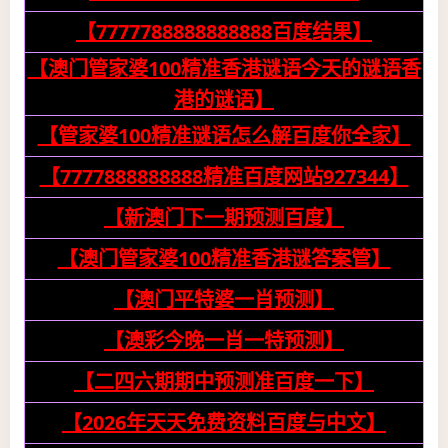
【7777788888888888百度结果】
【澳门管家婆100精准香港谜语今天的谜语香
港的谜语】
【管家婆100精准谜语怎么解百度你全家】
【7777888888888精准百度网站927344】
【新澳门下一期预测百度】
【澳门管家婆100精准香港谜答案管】
【澳门平特婆一肖预测】
【澳彩今晚一肖一特预测】
【二四六期期中预测准百度一下】
【2026年天天免费资料百度与中文】