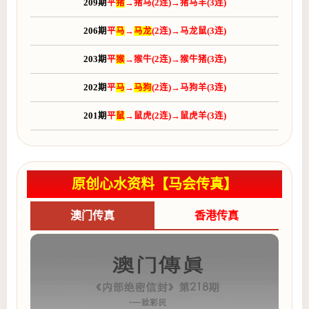
209期
平
猪
→猪马(2连)→猪马羊(3连)
206期
平
马
→
马龙
(2连)→马龙鼠(3连)
203期
平
猴
→猴牛(2连)→猴牛猪(3连)
202期
平
马
→
马狗
(2连)→马狗羊(3连)
201期
平
鼠
→鼠虎(2连)→鼠虎羊(3连)
原创心水资料【马会传真】
澳门传真
香港传真