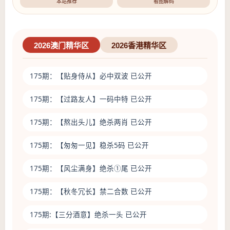
本站推荐
看图解码
2026澳门精华区
2026香港精华区
175期：
【贴身侍从】
必中双波 已公开
175期：
【过路友人】
一码中特 已公开
175期：
【熬出头儿】
绝杀两肖 已公开
175期：
【匆匆一见】
稳杀5码 已公开
175期：
【风尘满身】
绝杀①尾 已公开
175期：
【秋冬冗长】
禁二合数 已公开
175期:
【三分酒意】
绝杀一头 已公开