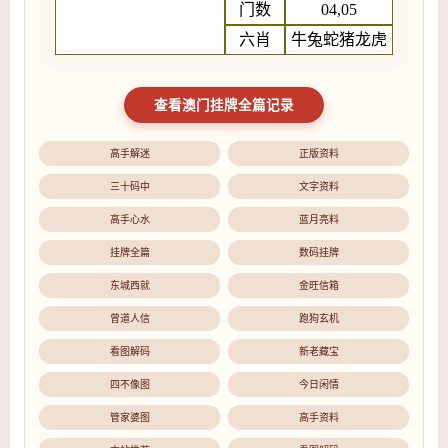
门数
04,05
六肖
牛兔蛇猪龙虎
查看澳门挂牌全篇记录
高手解迷
正版资料
三十码中
文字资料
高手心水
蓝月亮料
挂牌全篇
数码挂牌
东城西就
金旺信箱
曾道人信
跑狗玄机
看图解码
新老藏宝
四不像图
今日闲情
管家婆图
高手资料