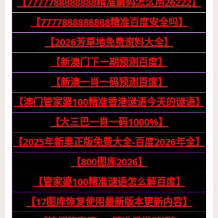
【7777788888888精准解码怎么用26222】
【7777888888888精准百度安全吗】
【2026芳草地免费资料大全】
【新澳门下一期预测百度】
【新澳一肖一码预测百度】
【澳门管家婆100精准香港谜语今天的谜语】
【大三巴一肖一码1000%】
【2025年新奥正版免费大全-百度2026年全】
【800图库2026】
【管家婆100精准谜语怎么解百度】
【17图库恢复使用最新版本更新内容】